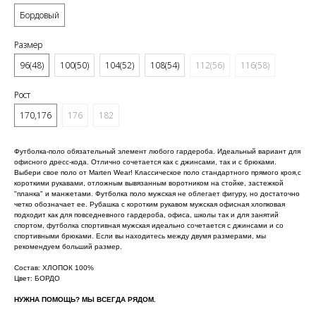
Бордовый
Размер
96(48)
100(50)
104(52)
108(54)
112(56)
116(58)
Рост
170,176
176
182
Футболка-поло обязательный элемент любого гардероба. Идеальный вариант для
офисного дресс-кода. Отлично сочетается как с джинсами, так и с брюками.
Выбери свое поло от Marten Wear! Классическое поло стандартного прямого кроя,с
короткими рукавами, отложным вывязанным воротником на стойке, застежкой
"планка" и манжетами. Футболка поло мужская не облегает фигуру, но достаточно
четко обозначает ее. Рубашка с коротким рукавом мужская офисная хлопковая
подходит как для повседневного гардероба, офиса, школы так и для занятий
спортом, футболка спортивная мужская идеально сочетается с джинсами и со
спортивными брюками. Если вы находитесь между двумя размерами, мы
рекомендуем больший размер.
Состав: ХЛОПОК 100%
Цвет: БОРДО
НУЖНА ПОМОЩЬ? МЫ ВСЕГДА РЯДОМ.