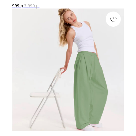
999
р.
3 990
р.