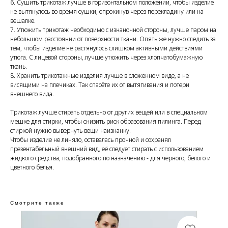
6. Сушить трикотаж лучше в горизонтальном положении, чтобы изделие
не вытянулось во время сушки, опрокинув через перекладину или на
вешалке.
7. Утюжить трикотаж необходимо с изнаночной стороны, лучше паром на
небольшом расстоянии от поверхности ткани. Опять же нужно следить за
тем, чтобы изделие не растянулось слишком активными действиями
утюга. С лицевой стороны, лучше утюжить через хлопчатобумажную
ткань.
8. Хранить трикотажные изделия лучше в сложенном виде, а не
висящими на плечиках. Так спасёте их от вытягивания и потери
внешнего вида.
Трикотаж лучше стирать отдельно от других вещей или в специальном
мешке для стирки, чтобы снизить риск образования пилинга. Перед
стиркой нужно вывернуть вещи наизнанку.
Чтобы изделие не линяло, оставалась прочной и сохранял
презентабельный внешний вид, её следует стирать с использованием
жидкого средства, подобранного по назначению - для чёрного, белого и
цветного белья.
Смотрите также