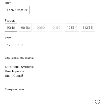
Цвет
Серый меланж
Размер
92(46)
96(48)
100(50)
104(52)
108(54)
112(56)
Рост
176
182
92% хлопок, 8% эластан
Категория: Футболки
Пол: Мужской
Цвет: Серый
Смотрите также