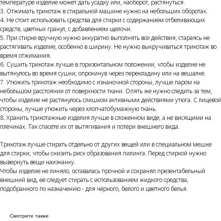
температуре изделие может дать усадку или, наоборот, растянуться.
3. Отжимать трикотаж в стиральной машине нужно на небольших оборотах.
4. Не стоит использовать средства для стирки с содержанием отбеливающих
средств, цветных гранул, с добавлением щелочи.
5. При стирке вручную нужно аккуратно выполнять все действия, стараясь не
растягивать изделие, особенно в ширину. Не нужно выкручиваться трикотаж во
время отжимания.
6. Сушить трикотаж лучше в горизонтальном положении, чтобы изделие не
вытянулось во время сушки, опрокинув через перекладину или на вешалке.
7. Утюжить трикотаж необходимо с изнаночной стороны, лучше паром на
небольшом расстоянии от поверхности ткани. Опять же нужно следить за тем,
чтобы изделие не растянулось слишком активными действиями утюга. С лицевой
стороны, лучше утюжить через хлопчатобумажную ткань.
8. Хранить трикотажные изделия лучше в сложенном виде, а не висящими на
плечиках. Так спасёте их от вытягивания и потери внешнего вида.
Трикотаж лучше стирать отдельно от других вещей или в специальном мешке
для стирки, чтобы снизить риск образования пилинга. Перед стиркой нужно
вывернуть вещи наизнанку.
Чтобы изделие не линяло, оставалась прочной и сохранял презентабельный
внешний вид, её следует стирать с использованием жидкого средства,
подобранного по назначению - для чёрного, белого и цветного белья.
Смотрите также