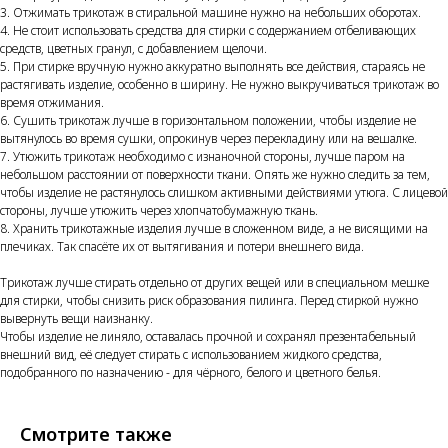
3. Отжимать трикотаж в стиральной машине нужно на небольших оборотах.
4. Не стоит использовать средства для стирки с содержанием отбеливающих
средств, цветных гранул, с добавлением щелочи.
5. При стирке вручную нужно аккуратно выполнять все действия, стараясь не
растягивать изделие, особенно в ширину. Не нужно выкручиваться трикотаж во
время отжимания.
6. Сушить трикотаж лучше в горизонтальном положении, чтобы изделие не
вытянулось во время сушки, опрокинув через перекладину или на вешалке.
7. Утюжить трикотаж необходимо с изнаночной стороны, лучше паром на
небольшом расстоянии от поверхности ткани. Опять же нужно следить за тем,
чтобы изделие не растянулось слишком активными действиями утюга. С лицевой
стороны, лучше утюжить через хлопчатобумажную ткань.
8. Хранить трикотажные изделия лучше в сложенном виде, а не висящими на
плечиках. Так спасёте их от вытягивания и потери внешнего вида.
Трикотаж лучше стирать отдельно от других вещей или в специальном мешке
для стирки, чтобы снизить риск образования пилинга. Перед стиркой нужно
вывернуть вещи наизнанку.
Чтобы изделие не линяло, оставалась прочной и сохранял презентабельный
внешний вид, её следует стирать с использованием жидкого средства,
подобранного по назначению - для чёрного, белого и цветного белья.
Смотрите также