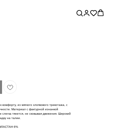
 комфорту, из мягкого хлопкового трикотажа, с
очности. Материал с фактурной изнанкой
 слегка тянется, не сковывая движения. Широкий
адку на талии.
 ЭЛАСТАН 6%