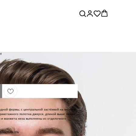
И
одной формы, с центральной застёжкой на молнию.
рикотажного полотна джерси, длиной выше линии
в и манжета низа выполнены из отделочного
 ЭЛАСТАН 6%