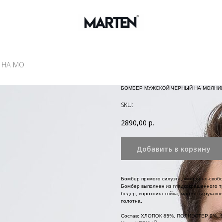
БОМБЕР МУЖСКОЙ ЧЕРНЫЙ НА МОЛНИИ
БОМБЕР МУЖСКОЙ ЧЕРНЫЙ НА МОЛНИ
SKU:
2890,00
р.
Добавить в корзину
Бомбер прямого силуэта, умеренно-своб
Бомбер выполнен из гладкокрашенного т
бёдер, воротник-стойка, манжеты рукаво
полотна.
Состав: ХЛОПОК 85%, ПОЛИЭСТЕР 9%,