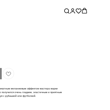
еликатным меланжевым эффектом мастера марки
 получился очень гладким, эластичным и приятным
уя с рубашкой или футболкой.