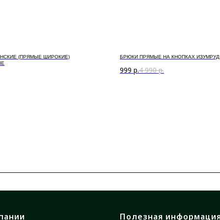
НСКИЕ (ПРЯМЫЕ ШИРОКИЕ)
БРЮКИ ПРЯМЫЕ НА КНОПКАХ ИЗУМРУД
ЫЕ
999
р.
4 990
р.
пании
Полезная информаци