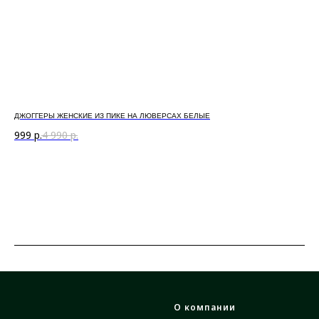
ДЖОГГЕРЫ ЖЕНСКИЕ ИЗ ПИКЕ НА ЛЮВЕРСАХ БЕЛЫЕ
ДЖО
999
р.
4 990
р.
1 
О компании