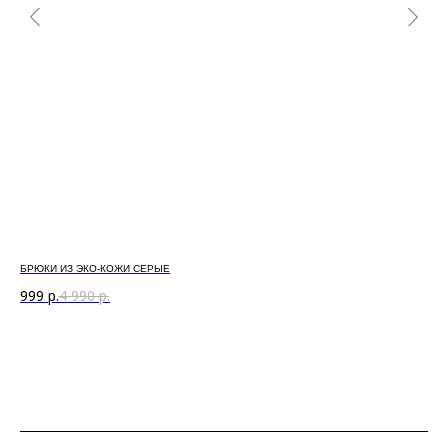
БРЮКИ ИЗ ЭКО-КОЖИ СЕРЫЕ
ДЖО
999
р.
4 990
р.
99