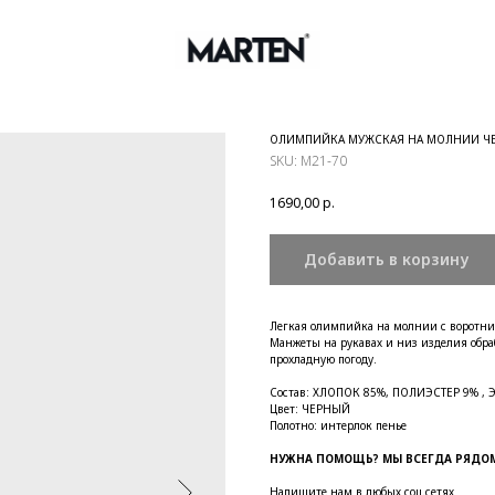
ОЛИМПИЙКА МУЖСКАЯ НА МОЛНИИ Ч
SKU:
М21-70
1690,00
р.
Добавить в корзину
Легкая олимпийка на молнии с воротни
Манжеты на рукавах и низ изделия обр
прохладную погоду.
Состав: ХЛОПОК 85%, ПОЛИЭСТЕР 9% , 
Цвет: ЧЕРНЫЙ
Полотно: интерлок пенье
НУЖНА ПОМОЩЬ? МЫ ВСЕГДА РЯДОМ
Напишите нам в любых соц.сетях