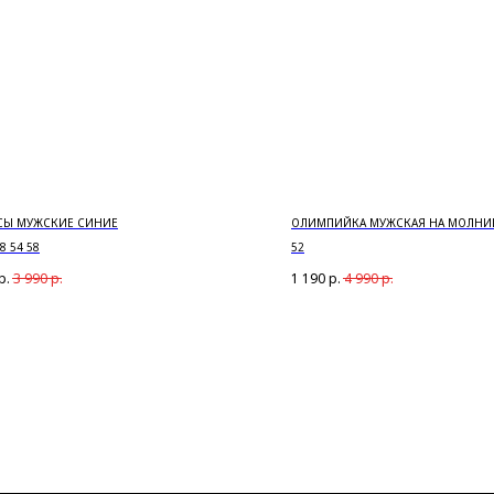
Ы МУЖСКИЕ СИНИЕ
ОЛИМПИЙКА МУЖСКАЯ НА МОЛНИ
8 54 58
52
р.
3 990
р.
1 190
р.
4 990
р.