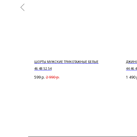
ШОРТЫ МУЖСКИЕ ТРИКОТАЖНЫЕ БЕЛЫЕ
ДЖИНС
46 48 52 54
44 46 4
599
р.
2 990
р.
1 490