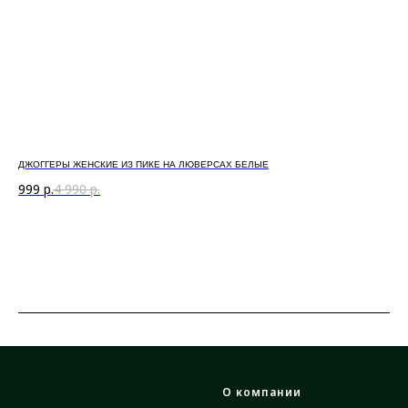
ДЖОГГЕРЫ ЖЕНСКИЕ ИЗ ПИКЕ НА ЛЮВЕРСАХ БЕЛЫЕ
БР
999
р.
4 990
р.
1 
О компании