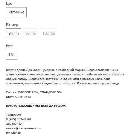
Цвет
Капучино
Размер
94(44)
98(46)
102(48)
Рост
164
Шорты длиной до колен, умеренно свободной формы. Шорты выполнены из
трикотажного хлопкового полотна, дышащая ткань, что обеспечит вам комфорт в
жаркую погоду. Шорты без застёжки, с карманами в боковых швах, пояс
эластичный, выполнен из отделочного полотна. В кулиску пояса продет шнур.
Состав: ХЛОПОК 95%, СПАНДЕКС 5%
Цвет: КАПУЧИНО
НУЖНА ПОМОЩЬ? МЫ ВСЕГДА РЯДОМ.
ТЕЛЕФОН
8 (965) 653-41-98
ЭЛ. ПОЧТА
service@martenwear.com
НА СВЯЗИ