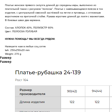
Платье женское прямого силуэта длиной до середины икры, выполнено из
плательной ткани с рисунком "полоска". Платье с завязывающимся поясом в тон
изделия, с центральной сквозной застёжкой на петли и пуговицы, с отложным
воротником на притачной стойке. Рукава короткие длиной до локтя с манжетами.
В боковых швах два кармана.
Состав: ХЛОПОК 40%, ПОЛИЭСТР 60%
Цвет: ПОЛОСКА ГОЛУБАЯ
НУЖНА ПОМОЩЬ? МЫ ВСЕГДА РЯДОМ.
Напишите нам в любых соц.сетях
lwh: 250x250x20 mm
Weight: 270 g
Размер
Размер