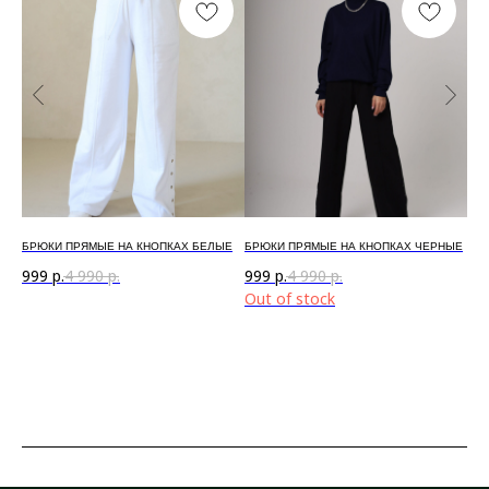
БРЮКИ ПРЯМЫЕ НА КНОПКАХ БЕЛЫЕ
БРЮКИ ПРЯМЫЕ НА КНОПКАХ ЧЕРНЫЕ
ДЖИ
999
р.
4 990
р.
999
р.
4 990
р.
1 
Out of stock