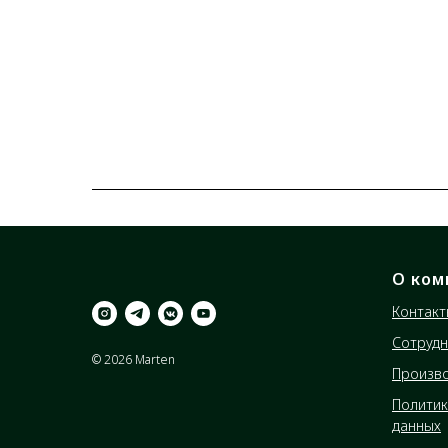
О ком
Контакт
Сотрудн
© 2026 Marten
Произв
Политик
данных