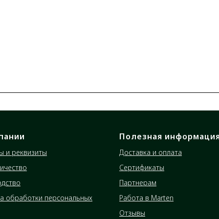
пании
Полезная информаци
ы и реквизиты
Доставка и оплата
ичество
Сертификаты
одство
Партнерам
а обработки персональных
Работа в Marten
Отзывы