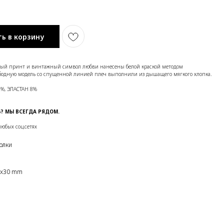
ь в корзину
ый принт и винтажный символ любви нанесены белой краской методом
бодную модель со спущенной линией плеч выполнили из дышащего мягкого хлопка.
2%, ЭЛАСТАН 8%
 МЫ ВСЕГДА РЯДОМ.
юбых соц.сетях
олки
0x30 mm