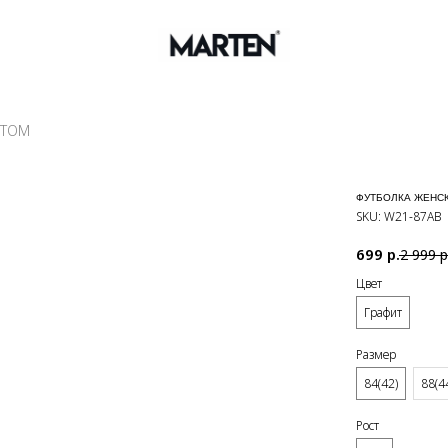
НТОМ
ФУТБОЛКА ЖЕНС
SKU:
W21-87АB
699
р.
2 999
р
Цвет
Графит
Размер
84(42)
88(4
Рост