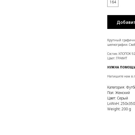
164
Добавит
Крупный графичн
шелкографии. Сво
Состав: ХЛОПОК 9
Цвет: ГРАФИТ
НУЖНА ПОМОЩЬ?
Напишите нам в л
Категория: Футб
Пол: Женский
Цвет: Серый
LxWxH: 250x35
Weight: 200 g