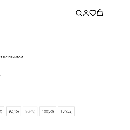
КАЯ С ПРИНТОМ
.
4)
92(46)
96(48)
100(50)
104(52)