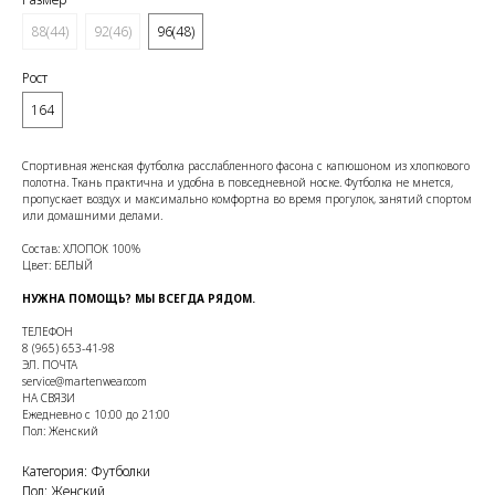
88(44)
92(46)
96(48)
Рост
164
Спортивная женская футболка расслабленного фасона с капюшоном из хлопкового
полотна. Ткань практична и удобна в повседневной носке. Футболка не мнется,
пропускает воздух и максимально комфортна во время прогулок, занятий спортом
или домашними делами.
Состав: ХЛОПОК 100%
Цвет: БЕЛЫЙ
НУЖНА ПОМОЩЬ? МЫ ВСЕГДА РЯДОМ.
ТЕЛЕФОН
8 (965) 653-41-98
ЭЛ. ПОЧТА
service@martenwear.com
НА СВЯЗИ
Ежедневно с 10:00 до 21:00
Пол: Женский
Категория: Футболки
Пол: Женский