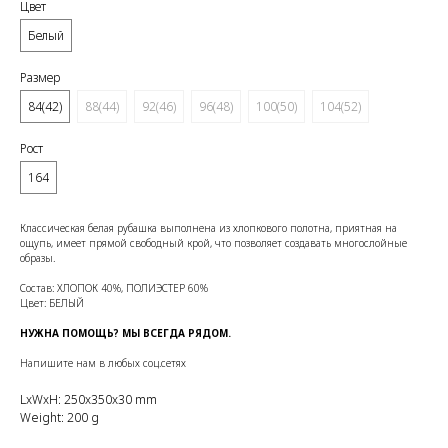
Цвет
Белый
Размер
84(42)
88(44)
92(46)
96(48)
100(50)
104(52)
Рост
164
Классическая белая рубашка выполнена из хлопкового полотна, приятная на
ощупь, имеет прямой свободный крой, что позволяет создавать многослойные
образы.
Состав: ХЛОПОК 40%, ПОЛИЭСТЕР 60%
Цвет: БЕЛЫЙ
НУЖНА ПОМОЩЬ? МЫ ВСЕГДА РЯДОМ.
Напишите нам в любых соц.сетях
LxWxH: 250x350x30 mm
Weight: 200 g