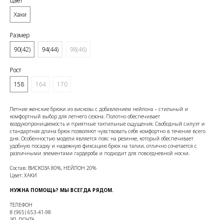
Цвет
Хаки
Размер
90(42)
94(44)
98(46)
Рост
158
164
170
Летние женские брюки из вискозы с добавлением нейлона – стильный и
комфортный выбор для летнего сезона. Полотно обеспечивает
воздухопроницаемость и приятные тактильные ощущения. Свободный силуэт и
стандартная длина брюк позволяют чувствовать себя комфортно в течение всего
дня. Особенностью модели является пояс на резинке, который обеспечивает
удобную посадку и надежную фиксацию брюк на талии, отлично сочетается с
различными элементами гардероба и подходит для повседневной носки.
Состав: ВИСКОЗА 80%, НЕЙЛОН 20%
Цвет: ХАКИ
НУЖНА ПОМОЩЬ? МЫ ВСЕГДА РЯДОМ.
ТЕЛЕФОН
8 (965) 653-41-98
ЭЛ. ПОЧТА