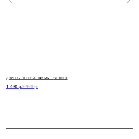
ДЖИНСЫ ЖЕНСКИЕ ПРЯМЫЕ (STRIGHT)
БР
1 490
р.
3 990
р.
1 