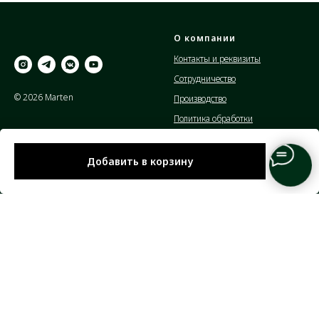
О компании
Контакты и реквизиты
Сотрудничество
© 2026 Marten
Производство
Политика обработки
персональных данных
Публичная оферта
Добавить в корзину
Полезная информация
Помощь
Доставка и оплата
Как заказать товар
Сертификаты
Уход за изделиями
Партнерам
Контакты:
Работа в Marten
+7(923)-771-86-23
Отзывы