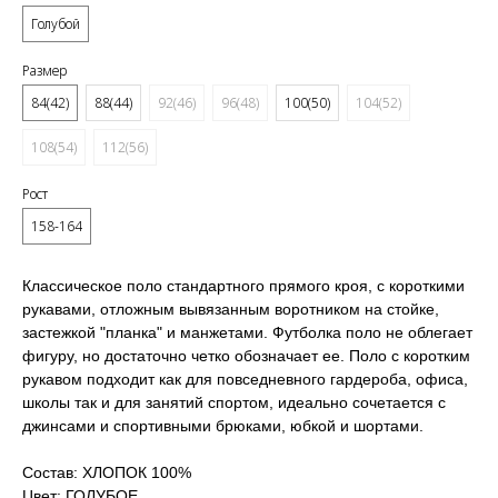
Голубой
Размер
84(42)
88(44)
92(46)
96(48)
100(50)
104(52)
108(54)
112(56)
Рост
158-164
Классическое поло стандартного прямого кроя, с короткими
рукавами, отложным вывязанным воротником на стойке,
застежкой "планка" и манжетами. Футболка поло не облегает
фигуру, но достаточно четко обозначает ее. Поло с коротким
рукавом подходит как для повседневного гардероба, офиса,
школы так и для занятий спортом, идеально сочетается с
джинсами и спортивными брюками, юбкой и шортами.
Состав: ХЛОПОК 100%
Цвет: ГОЛУБОЕ