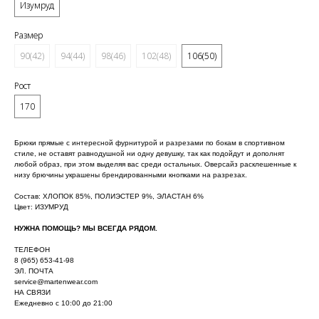
Изумруд
Размер
90(42)
94(44)
98(46)
102(48)
106(50)
Рост
170
Брюки прямые с интересной фурнитурой и разрезами по бокам в спортивном
стиле, не оставят равнодушной ни одну девушку, так как подойдут и дополнят
любой образ, при этом выделяя вас среди остальных. Оверсайз расклешенные к
низу брючины украшены брендированными кнопками на разрезах.
Состав: ХЛОПОК 85%, ПОЛИЭСТЕР 9%, ЭЛАСТАН 6%
Цвет: ИЗУМРУД
НУЖНА ПОМОЩЬ? МЫ ВСЕГДА РЯДОМ.
ТЕЛЕФОН
8 (965) 653-41-98
ЭЛ. ПОЧТА
service@martenwear.com
НА СВЯЗИ
Ежедневно с 10:00 до 21:00