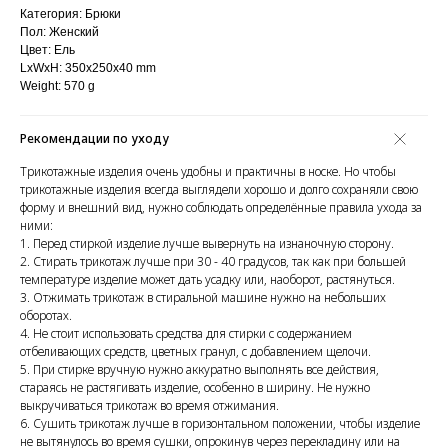
Категория: Брюки
Пол: Женский
Цвет: Ель
LxWxH: 350x250x40 mm
Weight: 570 g
Рекомендации по уходу
Трикотажные изделия очень удобны и практичны в носке. Но чтобы
трикотажные изделия всегда выглядели хорошо и долго сохраняли свою
форму и внешний вид, нужно соблюдать определённые правила ухода за
ними:
1. Перед стиркой изделие лучше вывернуть на изнаночную сторону.
2. Стирать трикотаж лучше при 30 - 40 градусов, так как при большей
температуре изделие может дать усадку или, наоборот, растянуться.
3. Отжимать трикотаж в стиральной машине нужно на небольших
оборотах.
4. Не стоит использовать средства для стирки с содержанием
отбеливающих средств, цветных гранул, с добавлением щелочи.
5. При стирке вручную нужно аккуратно выполнять все действия,
стараясь не растягивать изделие, особенно в ширину. Не нужно
выкручиваться трикотаж во время отжимания.
6. Сушить трикотаж лучше в горизонтальном положении, чтобы изделие
не вытянулось во время сушки, опрокинув через перекладину или на