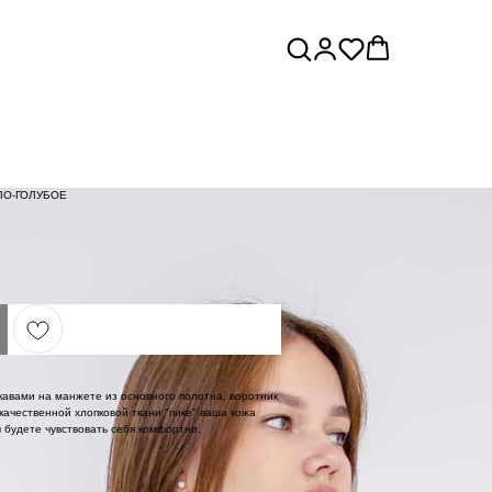
ЛО-ГОЛУБОЕ
укавами на манжете из основного полотна, воротник
ачественной хлопковой ткани "пике" ваша кожа
 будете чувствовать себя комфортно.